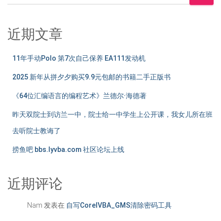
页
近期文章
11年手动Polo 第7次自己保养 EA111发动机
2025 新年从拼夕夕购买9.9元包邮的书籍二手正版书
《64位汇编语言的编程艺术》兰德尔·海德著
昨天双院士到访兰一中，院士给一中学生上公开课，我女儿所在班
去听院士教诲了
捞鱼吧 bbs.lyvba.com 社区论坛上线
近期评论
Nam
发表在
自写CorelVBA_GMS清除密码工具