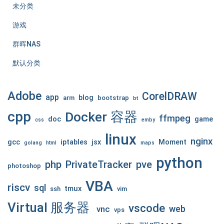
未分类
游戏
群晖NAS
默认分类
Adobe
CorelDRAW
app
blog
arm
bootstrap
bt
cpp
Docker 容器
ffmpeg
doc
game
css
emby
linux
nginx
gcc
iptables
jsx
Moment
golang
html
maps
python
php
pve
PrivateTracker
photoshop
VBA
riscv
sql
tmux
ssh
vim
Virtual 服务器
vscode
web
vnc
vps