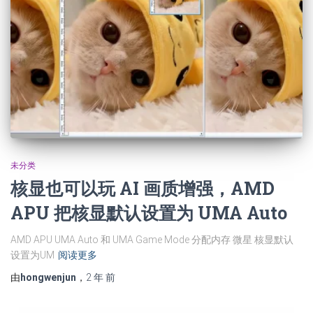
未分类
核显也可以玩 AI 画质增强，AMD
APU 把核显默认设置为 UMA Auto
AMD APU UMA Auto 和 UMA Game Mode 分配内存 微星 核显默认
设置为UM
阅读更多
由
hongwenjun
，
2 年
前