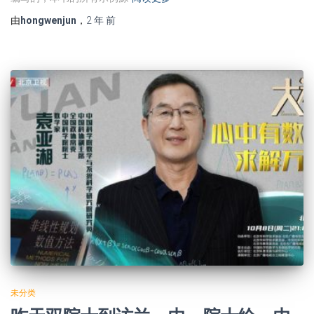
由
hongwenjun
，
2 年
前
未分类