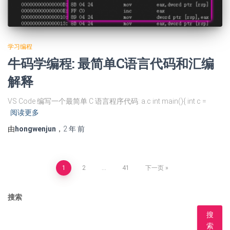
学习编程
牛码学编程: 最简单C语言代码和汇编
解释
VS Code 编写一个最简单 C 语言程序代码: a.c int main(){ int c =
阅读更多
由
hongwenjun
，
2 年
前
文
1
2
…
41
下一页
章
搜索
分
搜
索