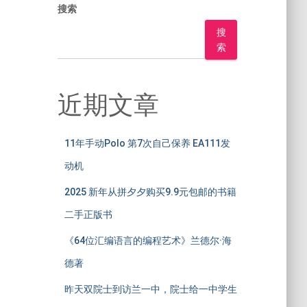
搜索
搜
索
近期文章
11年手动Polo 第7次自己保养 EA111发
动机
2025 新年从拼夕夕购买9.9元包邮的书籍
二手正版书
《64位汇编语言的编程艺术》兰德尔·海
德著
昨天双院士到访兰一中，院士给一中学生