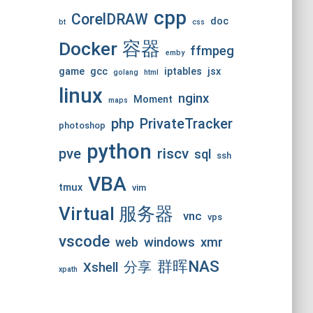
cpp
CorelDRAW
doc
bt
css
Docker 容器
ffmpeg
emby
game
gcc
iptables
jsx
golang
html
linux
nginx
Moment
maps
php
PrivateTracker
photoshop
python
pve
riscv
sql
ssh
VBA
tmux
vim
Virtual 服务器
vnc
vps
vscode
web
windows
xmr
群晖NAS
分享
Xshell
xpath