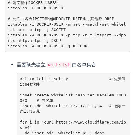
# 清空整个DOCKER-USER组

iptables -F DOCKER-USER

# 允许白名单IPSET集访问DOCKER-USER组，其他都 DROP

iptables -I DOCKER-USER -m set --match-set whitel
ist src -p tcp -j ACCEPT

iptables -A DOCKER-USER -p tcp -m multiport --dpo
rts http,https -j DROP

iptables -A DOCKER-USER -j RETURN
需要预先建立
白名单集合
whitelist
apt install ipset -y                 # 先安装
ipset软件

ipset create whitelist hash:net maxelem 1000
000    # 白名单

ipset add  whitelist 172.17.0.0/24   # 增加一
条ip段记录

for i in "curl https://www.cloudflare.com/ip
s-v4";

  do ipset add  whitelist $i ; done
