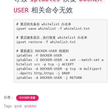
相关命令无效
USER
# 重启前先备份 whitelist 白名单

ipset save whitelist -f whitelist.txt

# 重启服务器后，执行恢复 whitelist 白名单

ipset restore -f whitelist.txt

# 重新建立 DOCKER-USER 组规则

iptables -F DOCKER-USER

iptables -I DOCKER-USER -m set --match-set w
hitelist src -p tcp -j ACCEPT

iptables -A DOCKER-USER -p tcp -m multiport 
--dports http,https -j DROP

iptables -A DOCKER-USER -j RETURN
分类：
DOCKER 容器
Tags:
ipset
iptables