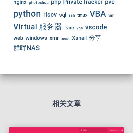
php
pve
PrivateTracker
nginx
photoshop
python
VBA
riscv
sql
tmux
ssh
vim
Virtual 服务器
vscode
vnc
vps
分享
web
windows
xmr
Xshell
xpath
群晖NAS
相关文章