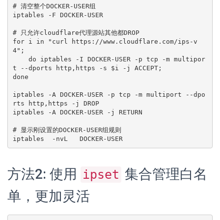
# 清空整个DOCKER-USER组

iptables -F DOCKER-USER

# 只允许cloudflare代理源站其他都DROP

for i in "curl https://www.cloudflare.com/ips-v
4";

    do iptables -I DOCKER-USER -p tcp -m multipor
t --dports http,https -s $i -j ACCEPT;

done

iptables -A DOCKER-USER -p tcp -m multiport --dpo
rts http,https -j DROP

iptables -A DOCKER-USER -j RETURN

# 显示刚设置的DOCKER-USER组规则

iptables  -nvL   DOCKER-USER
方法2: 使用
集合管理白名
ipset
单，更加灵活