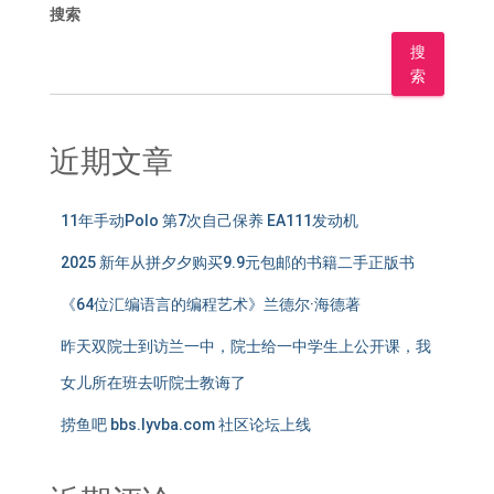
搜索
搜
索
近期文章
11年手动Polo 第7次自己保养 EA111发动机
2025 新年从拼夕夕购买9.9元包邮的书籍二手正版书
《64位汇编语言的编程艺术》兰德尔·海德著
昨天双院士到访兰一中，院士给一中学生上公开课，我
女儿所在班去听院士教诲了
捞鱼吧 bbs.lyvba.com 社区论坛上线