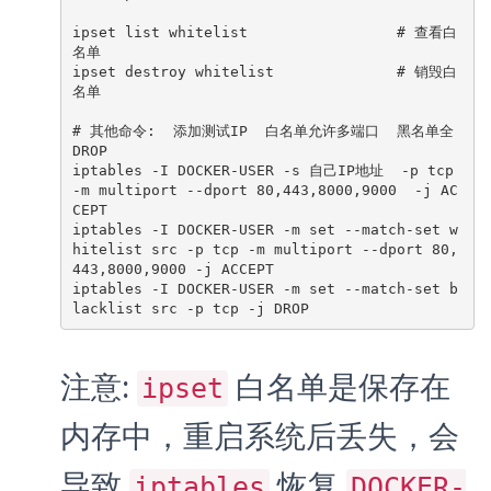
ipset list whitelist                 # 查看白
名单

ipset destroy whitelist              # 销毁白
名单

# 其他命令:  添加测试IP  白名单允许多端口  黑名单全 
DROP

iptables -I DOCKER-USER -s 自己IP地址  -p tcp 
-m multiport --dport 80,443,8000,9000  -j AC
CEPT

iptables -I DOCKER-USER -m set --match-set w
hitelist src -p tcp -m multiport --dport 80,
443,8000,9000 -j ACCEPT

iptables -I DOCKER-USER -m set --match-set b
lacklist src -p tcp -j DROP
注意:
白名单是保存在
ipset
内存中，重启系统后丢失，会
导致
恢复
iptables
DOCKER-