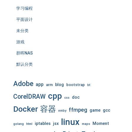
学习编程
平面设计
未分类
游戏
群晖NAS
默认分类
Adobe
app
blog
arm
bootstrap
bt
cpp
CorelDRAW
doc
css
Docker 容器
ffmpeg
game
gcc
emby
linux
iptables
jsx
Moment
golang
html
maps