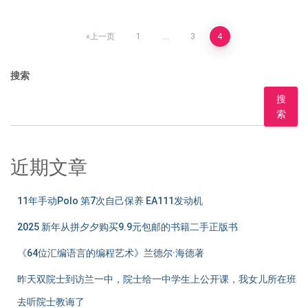
文
上一页
1
…
3
4
章
搜索
分
搜
索
页
近期文章
11年手动Polo 第7次自己保养 EA111发动机
2025 新年从拼夕夕购买9.9元包邮的书籍二手正版书
《64位汇编语言的编程艺术》兰德尔·海德著
昨天双院士到访兰一中，院士给一中学生上公开课，我女儿所在班
去听院士教诲了