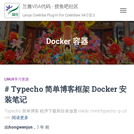
兰雅VBA代码 - 捞鱼吧社区
切换导
Lanya Corelvba Plug-In For Coreldraw X4-2023
Docker 容器
LINUX学习资源
# Typecho 简单博客框架 Docker 安
装笔记
Typecho 简单博客 程序下载和目录放置 mkdir /mnt/typecho -p cd
/m
阅读更多
由
hongwenjun
，
5 年
前