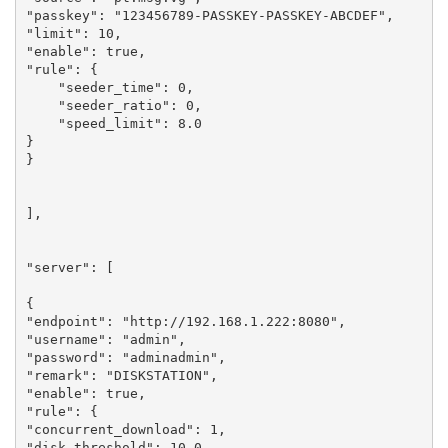
"passkey": "123456789-PASSKEY-PASSKEY-ABCDEF",

"limit": 10,

"enable": true,

"rule": {

    "seeder_time": 0,

    "seeder_ratio": 0,

    "speed_limit": 8.0

}

}

],

"server": [

{

"endpoint": "http://192.168.1.222:8080",

"username": "admin",

"password": "adminadmin",

"remark": "DISKSTATION",

"enable": true,

"rule": {

"concurrent_download": 1,

"disk_threshold": 10.0,
