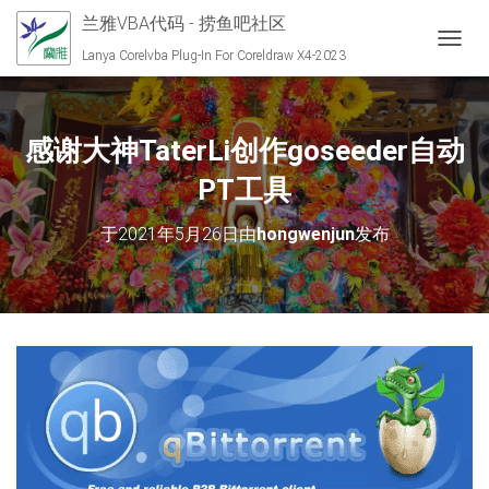
兰雅VBA代码 - 捞鱼吧社区
切换导
Lanya Corelvba Plug-In For Coreldraw X4-2023
感谢大神TaterLi创作goseeder自动
PT工具
于
2021年5月26日
由
hongwenjun
发布