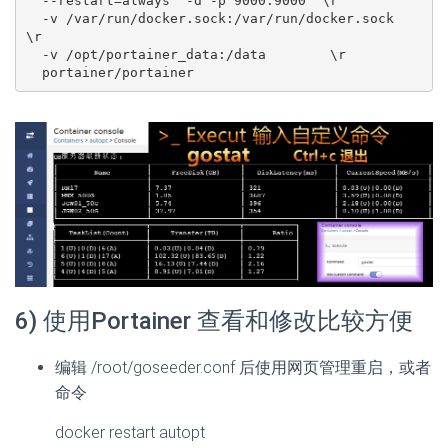
  --restart=always  -d -p 9000:9000  \r

  -v /var/run/docker.sock:/var/run/docker.sock  
\r

  -v /opt/portainer_data:/data        \r

6) 使用Portainer 查看和修改比较方便
编辑 /root/goseeder.conf 后使用网页管理重启，或者
命令
docker restart autopt