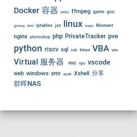
Docker 容器
ffmpeg
game
gcc
emby
linux
iptables
jsx
Moment
golang
html
maps
php
pve
PrivateTracker
nginx
photoshop
python
VBA
riscv
sql
tmux
ssh
vim
Virtual 服务器
vscode
vnc
vps
分享
web
windows
xmr
Xshell
xpath
群晖NAS