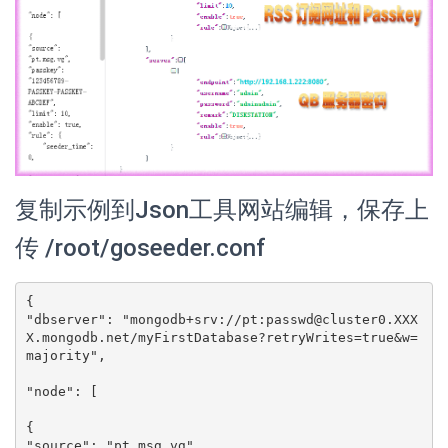
复制示例到Json工具网站编辑，保存上
传 /root/goseeder.conf
{

"dbserver": "mongodb+srv://pt:
passwd@cluster0.XXX
X.mongodb.net
/myFirstDatabase?retryWrites=true&w=
majority",

"node": [

{

"source": "pt.msg.vg",
