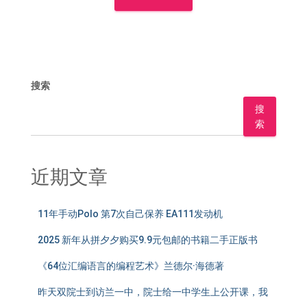
搜索
搜
索
近期文章
11年手动Polo 第7次自己保养 EA111发动机
2025 新年从拼夕夕购买9.9元包邮的书籍二手正版书
《64位汇编语言的编程艺术》兰德尔·海德著
昨天双院士到访兰一中，院士给一中学生上公开课，我