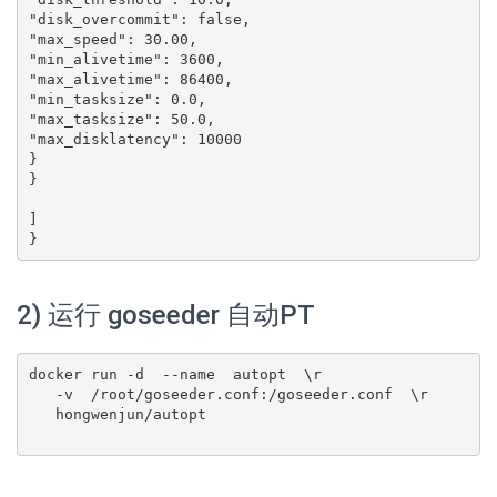
"disk_overcommit": false,

"max_speed": 30.00,

"min_alivetime": 3600,

"max_alivetime": 86400,

"min_tasksize": 0.0,

"max_tasksize": 50.0,

"max_disklatency": 10000

}

}

]

2) 运行 goseeder 自动PT
docker run -d  --name  autopt  \r

   -v  /root/goseeder.conf:/goseeder.conf  \r

   hongwenjun/autopt
