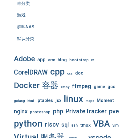
未分类
游戏
群晖NAS
默认分类
Adobe
app
blog
arm
bootstrap
bt
cpp
CorelDRAW
doc
css
Docker 容器
ffmpeg
game
gcc
emby
linux
iptables
jsx
Moment
golang
html
maps
php
pve
PrivateTracker
nginx
photoshop
python
VBA
riscv
sql
tmux
ssh
vim
Virtual 服务器
vscode