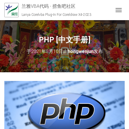
兰雅VBA代码 - 捞鱼吧社区
切换导
Lanya Corelvba Plug-In For Coreldraw X4-2023
PHP [中文手册]
于
2021年8月10日
由
hongwenjun
发布