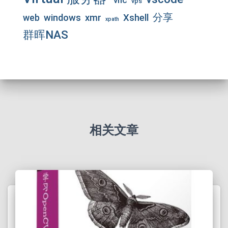
vnc
vps
分享
web
windows
xmr
Xshell
xpath
群晖NAS
相关文章