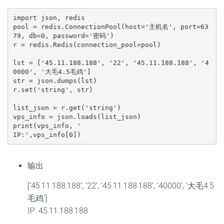
import json, redis

pool = redis.ConnectionPool(host='主机名', port=63
79, db=0, password='密码')

r = redis.Redis(connection_pool=pool)

lst = ['45.11.188.188', '22', '45.11.188.188', '4
0000', '大毛4.5毛鸡']

str = json.dumps(lst)

r.set('string', str)

list_json = r.get('string')

vps_info = json.loads(list_json)

print(vps_info, '

IP:',vps_info[0])
输出
['45.11.188.188', '22', '45.11.188.188', '40000', '大毛4.5
毛鸡']
IP: 45.11.188.188