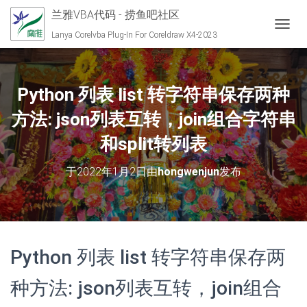
兰雅VBA代码 - 捞鱼吧社区
切换导
Lanya Corelvba Plug-In For Coreldraw X4-2023
Python 列表 list 转字符串保存两种
方法: json列表互转，join组合字符串
和split转列表
于
2022年1月2日
由
hongwenjun
发布
Python 列表 list 转字符串保存两
种方法: json列表互转，join组合