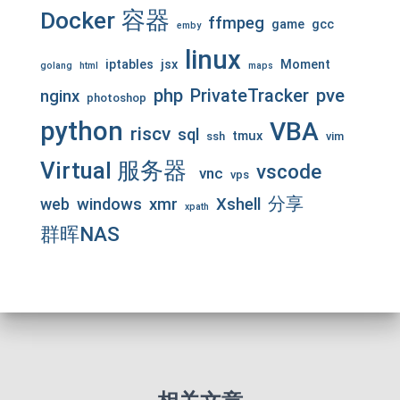
Docker 容器
ffmpeg
game
gcc
emby
linux
iptables
jsx
Moment
golang
html
maps
php
pve
PrivateTracker
nginx
photoshop
python
VBA
riscv
sql
tmux
ssh
vim
Virtual 服务器
vscode
vnc
vps
分享
web
windows
xmr
Xshell
xpath
群晖NAS