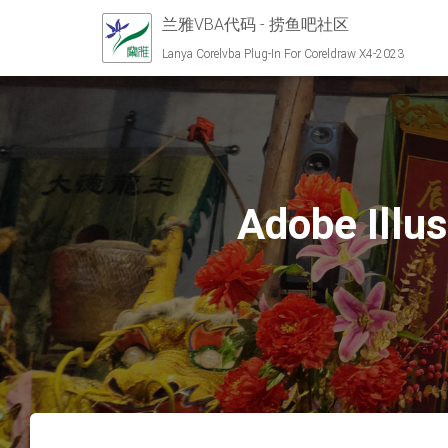
兰雅VBA代码 - 捞鱼吧社区
Lanya Corelvba Plug-In For Coreldraw X4-2023
Adobe I