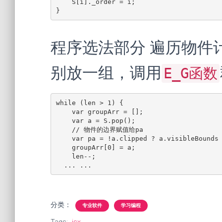
    S[i]._order = i;

}
程序选法部分 遍历物件
别放一组，调用
E_G函数
while (len > 1) {

    var groupArr = [];

    var a = S.pop();

    // 物件的边界赋值给pa

    var pa = !a.clipped ? a.visibleBounds : a.pathItems[0].visibleBounds;

    groupArr[0] = a;

    len--;

  ... ...
分类：
专业软件
学习编程