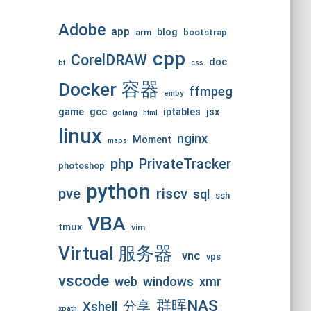
Adobe
app
blog
arm
bootstrap
cpp
CorelDRAW
doc
bt
css
Docker 容器
ffmpeg
emby
game
gcc
iptables
jsx
golang
html
linux
nginx
Moment
maps
php
PrivateTracker
photoshop
python
pve
riscv
sql
ssh
VBA
tmux
vim
Virtual 服务器
vnc
vps
vscode
web
windows
xmr
群晖NAS
分享
Xshell
xpath