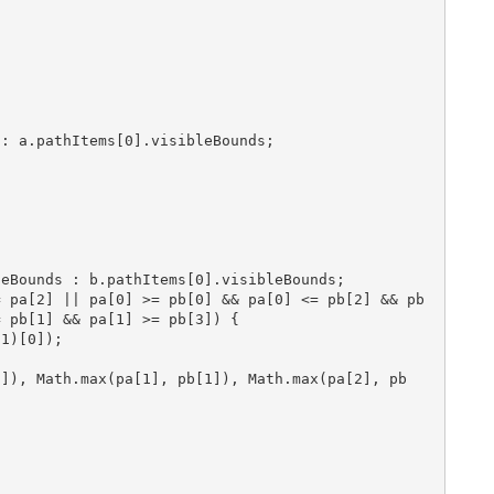
 pb[1] && pa[1] >= pb[3]) {
