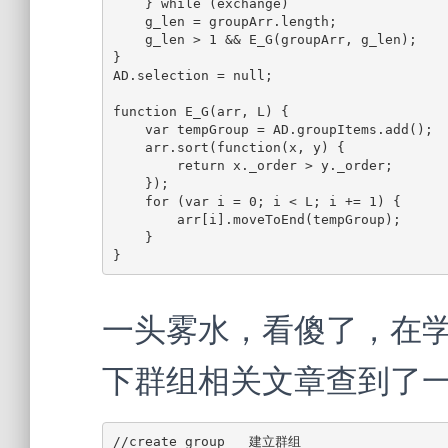
    } while (exchange)

    g_len = groupArr.length;

    g_len > 1 && E_G(groupArr, g_len);

}

AD.selection = null;

function E_G(arr, L) {

    var tempGroup = AD.groupItems.add();

    arr.sort(function(x, y) {

        return x._order > y._order;

    });

    for (var i = 0; i < L; i += 1) {

        arr[i].moveToEnd(tempGroup);

    }

}
一头雾水，看傻了，在
下群组相关文章查到了
//create group   建立群组
