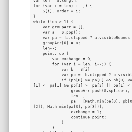
var len = S.length;

for (var i = len; i--;) {

    S[i]._order = i;

}

while (len > 1) {

    var groupArr = [];

    var a = S.pop();

    var pa = !a.clipped ? a.visibleBounds : a.pathItems[0].visibleBounds;

    groupArr[0] = a;

    len--;

    point: do {

        var exchange = 0;

        for (var i = len; i--;) {

            var b = S[i];

            var pb = !b.clipped ? b.visibleBounds : b.pathItems[0].visibleBounds;

            if (pb[0] >= pa[0] && pb[0] <= pa[2] || pa[0] >= pb[0] && pa[0] <= pb[2] && pb
[1] <= pa[1] && pb[1] >= pa[3] || pa[1] <=
                groupArr.push(S.splice(i, 1)[0]);

                len--;

                pa = [Math.min(pa[0], pb[0]), Math.max(pa[1], pb[1]), Math.max(pa[2], pb
[2]), Math.min(pa[3], pb[3])];

                exchange = 1;

                continue point;

            }

        }
