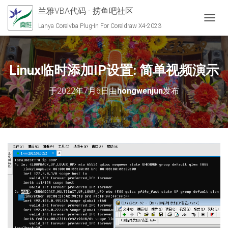
兰雅VBA代码 - 捞鱼吧社区
切换导
Lanya Corelvba Plug-In For Coreldraw X4-2023
Linux临时添加IP设置: 简单视频演示
于
2022年7月6日
由
hongwenjun
发布