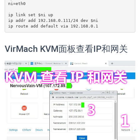
ni=eth0

ip link set $ni up

ip addr add 192.168.0.111/24 dev $ni

VirMach KVM面板查看IP和网关