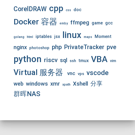
cpp
CorelDRAW
doc
css
Docker 容器
ffmpeg
game
gcc
emby
linux
iptables
jsx
Moment
golang
html
maps
php
pve
PrivateTracker
nginx
photoshop
python
VBA
riscv
sql
tmux
ssh
vim
Virtual 服务器
vscode
vnc
vps
分享
web
windows
xmr
Xshell
xpath
群晖NAS