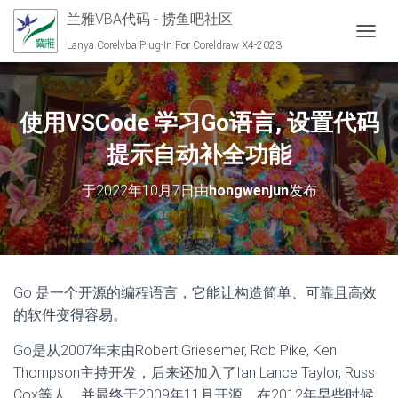
兰雅VBA代码 - 捞鱼吧社区
切换导
Lanya Corelvba Plug-In For Coreldraw X4-2023
使用VSCode 学习Go语言, 设置代码
提示自动补全功能
于
2022年10月7日
由
hongwenjun
发布
Go 是一个开源的编程语言，它能让构造简单、可靠且高效
的软件变得容易。
Go是从2007年末由Robert Griesemer, Rob Pike, Ken
Thompson主持开发，后来还加入了Ian Lance Taylor, Russ
Cox等人，并最终于2009年11月开源，在2012年早些时候