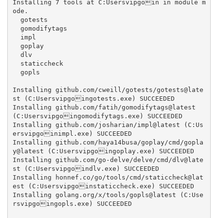
Installing 7 tools at C:Usersvipgoin in module m
ode.

  gotests

  gomodifytags

  impl

  goplay

  dlv

  staticcheck

  gopls

Installing github.com/cweill/gotests/gotests@late
st (C:Usersvipgoingotests.exe) SUCCEEDED

Installing github.com/fatih/gomodifytags@latest 
(C:Usersvipgoingomodifytags.exe) SUCCEEDED

Installing github.com/josharian/impl@latest (C:Us
ersvipgoinimpl.exe) SUCCEEDED

Installing github.com/haya14busa/goplay/cmd/gopla
y@latest (C:Usersvipgoingoplay.exe) SUCCEEDED

Installing github.com/go-delve/delve/cmd/dlv@late
st (C:Usersvipgoindlv.exe) SUCCEEDED

Installing honnef.co/go/tools/cmd/staticcheck@lat
est (C:Usersvipgoinstaticcheck.exe) SUCCEEDED

Installing golang.org/x/tools/gopls@latest (C:Use
rsvipgoingopls.exe) SUCCEEDED
