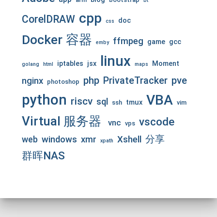
bt
cpp
CorelDRAW
doc
css
Docker 容器
ffmpeg
game
gcc
emby
linux
iptables
jsx
Moment
golang
html
maps
php
pve
PrivateTracker
nginx
photoshop
python
VBA
riscv
sql
tmux
ssh
vim
Virtual 服务器
vscode
vnc
vps
分享
web
windows
xmr
Xshell
xpath
群晖NAS