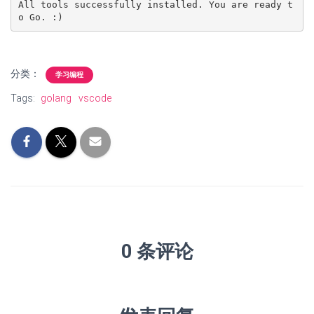
All tools successfully installed. You are ready t
o Go. :)
分类：
学习编程
Tags:
golang
vscode
0 条评论