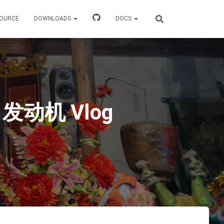
OURCE
DOWNLOADS
DOCS
发动机 Vlog