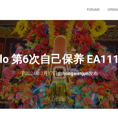
FORUMS
OPENS
lo 第6次自己保养 EA111
于
2024年3月17日
由
hongwenjun
发布