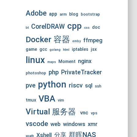
Adobe
app
blog
arm
bootstrap
cpp
CorelDRAW
doc
bt
css
Docker 容器
ffmpeg
emby
game
gcc
iptables
jsx
golang
html
linux
nginx
Moment
maps
php
PrivateTracker
photoshop
python
pve
riscv
sql
ssh
VBA
tmux
vim
Virtual 服务器
vnc
vps
vscode
web
windows
xmr
群晖NAS
分享
Xshell
xpath