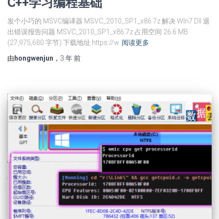
C++学习编程基础
发个小巧的 MSVC编译器 MSVC_2010_SP1_x86.7z 解决 WIn7 Dll 退
出错误报告问题 MSVC_2010_SP1_x86.7z 占用空间 26.6 MB
(27,975,680 字节) 下载地址 https://w
阅读更多
由
hongwenjun
，
3 年
前