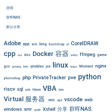
游戏
群晖NAS
默认分类
Adobe
CorelDRAW
app
blog
arm
bootstrap
bt
cpp
Docker 容器
ffmpeg
doc
game
css
emby
linux
nginx
gcc
iptables
jsx
Moment
golang
html
maps
python
php
pve
PrivateTracker
photoshop
VBA
riscv
sql
tmux
ssh
vim
Virtual 服务器
vscode
web
vnc
vps
群晖NAS
分享
windows
xmr
Xshell
xpath