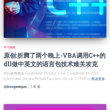
学习编程
原创:折腾了两个晚上-VBA调用C++的
dll做中英文的语言包技术难关攻克
VBA使用用法 CorelDRAW X6 62bit '// For CorelDRAW X6-2023
62bit Public Declare PtrSafe Function i18n Lib "C:\TSP\ly
阅读更多
由
hongwenjun
，
3 年
前