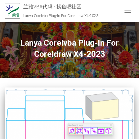
兰雅VBA代码 - 捞鱼吧社区
切换导
Lanya Corelvba Plug-In For Coreldraw X4-2023
Lanya Corelvba Plug-In For
Coreldraw X4-2023