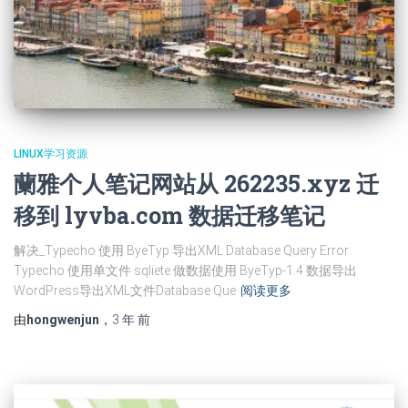
LINUX学习资源
蘭雅个人笔记网站从 262235.xyz 迁
移到 lyvba.com 数据迁移笔记
解决_Typecho 使用 ByeTyp 导出XML Database Query Error
Typecho 使用单文件 sqliete 做数据使用 ByeTyp-1.4 数据导出
WordPress导出XML文件Database Que
阅读更多
由
hongwenjun
，
3 年
前