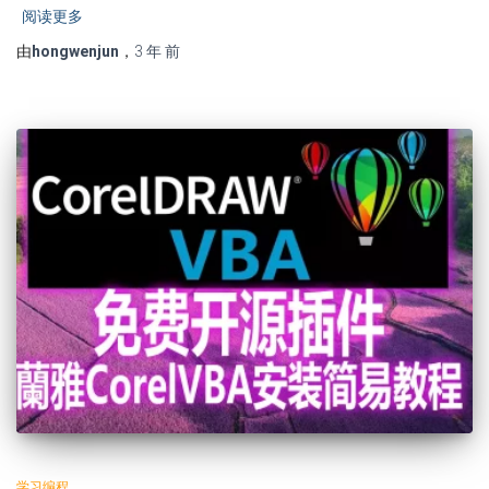
阅读更多
由
hongwenjun
，
3 年
前
学习编程