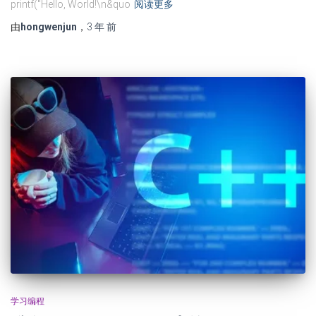
printf("Hello, World!\n&quo
阅读更多
由
hongwenjun
，
3 年
前
学习编程