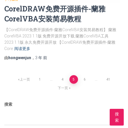
CorelDRAW免费开源插件-蘭雅
CorelVBA安装简易教程
【CorelDRAW免费开源插件-蘭雅CorelVBA安装简易教程】 蘭雅
CorelVBA 2023.1.1版 免费开源开放下载 蘭雅CorelVBA工具
2023.1.1版 永久免费开源开放 【CorelDRAW免费开源插件-蘭雅
Core
阅读更多
由
hongwenjun
，
3 年
前
文
上一页
1
…
4
5
6
…
41
下一页
章
搜索
分
搜
页
索