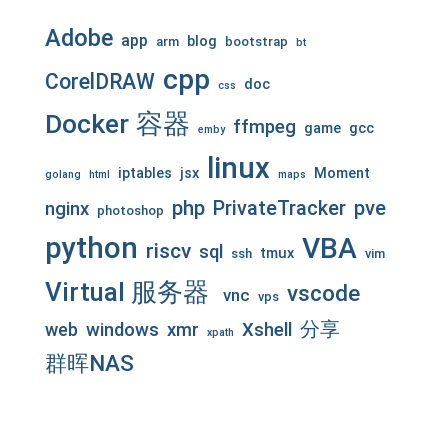
Adobe
app
blog
arm
bootstrap
bt
cpp
CorelDRAW
doc
css
Docker 容器
ffmpeg
game
gcc
emby
linux
iptables
jsx
Moment
golang
html
maps
php
pve
PrivateTracker
nginx
photoshop
python
VBA
riscv
sql
tmux
ssh
vim
Virtual 服务器
vscode
vnc
vps
分享
web
windows
xmr
Xshell
xpath
群晖NAS