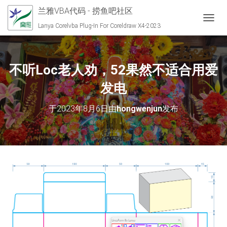
兰雅VBA代码 - 捞鱼吧社区
切换导
Lanya Corelvba Plug-In For Coreldraw X4-2023
不听Loc老人劝，52果然不适合用爱
发电
于
2023年8月6日
由
hongwenjun
发布