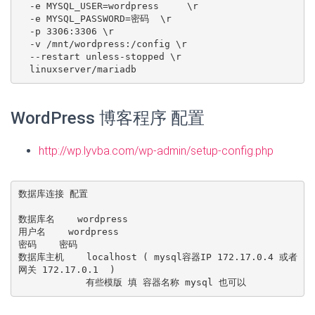
  -e MYSQL_USER=wordpress     \r

  -e MYSQL_PASSWORD=密码  \r

  -p 3306:3306 \r

  -v /mnt/wordpress:/config \r

  --restart unless-stopped \r

WordPress 博客程序 配置
http://wp.lyvba.com/wp-admin/setup-config.php
数据库连接 配置

数据库名    wordpress

用户名    wordpress

密码    密码

数据库主机    localhost ( mysql容器IP 172.17.0.4 或者
网关 172.17.0.1  )
