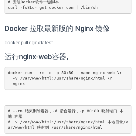
# 安装Docker软件一键脚本

curl -fsSLo- get.docker.com | /bin/sh
Docker 拉取最新版的 Nginx 镜像
docker pull nginx:latest
运行nginx-web容器,
docker run --rm -d -p 80:80 --name nginx-web \r

  -v /var/www/html:/usr/share/nginx/html \r

  nginx
# --rm 结束删除容器，-d 后台运行，-p 80:80 映射端口 本
地:容器

# -v /var/www/html:/usr/share/nginx/html 本地目录/v
ar/www/html 映射到 /usr/share/nginx/html