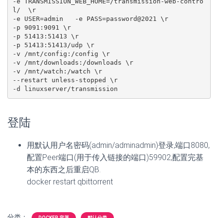
-e TRANSMISSION_WEB_HOME=/transmission-web-contro
l/  \r

-e USER=admin   -e PASS=password@2021 \r

-p 9091:9091 \r

-p 51413:51413 \r

-p 51413:51413/udp \r

-v /mnt/config:/config \r

-v /mnt/downloads:/downloads \r

-v /mnt/watch:/watch \r

--restart unless-stopped \r

-d linuxserver/transmission
登陆
用默认用户名密码(admin/adminadmin)登录,端口8080,
配置Peer端口(用于传入链接的端口)59902,配置完基
本的东西之后重启QB.
docker restart qbittorrent
分类：
DOCKER 容器
默认分类