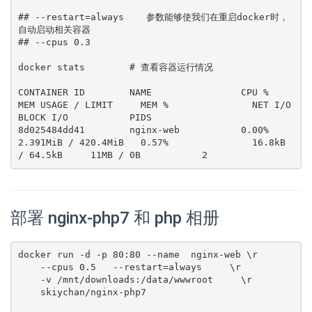
## --restart=always    参数能够使我们在重启docker时，
自动启动相关容器

## --cpus 0.3

docker stats        # 查看容器运行情况

CONTAINER ID        NAME                CPU %               
MEM USAGE / LIMIT     MEM %               NET I/O             
BLOCK I/O           PIDS

8d025484dd41        nginx-web           0.00%               
2.391MiB / 420.4MiB   0.57%               16.8kB 
/ 64.5kB     11MB / 0B           2
部署 nginx-php7 和 php 相册
docker run -d -p 80:80 --name  nginx-web \r

    --cpus 0.5   --restart=always     \r

    -v /mnt/downloads:/data/wwwroot     \r

    skiychan/nginx-php7
