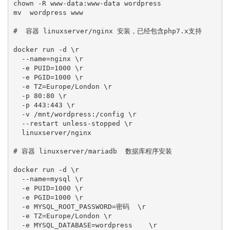
chown -R www-data:www-data wordpress

mv  wordpress www

#  容器 linuxserver/nginx 安装，已经包含php7.x支持

docker run -d \r

  --name=nginx \r

  -e PUID=1000 \r

  -e PGID=1000 \r

  -e TZ=Europe/London \r

  -p 80:80 \r

  -p 443:443 \r

  -v /mnt/wordpress:/config \r

  --restart unless-stopped \r

  linuxserver/nginx

# 容器 linuxserver/mariadb  数据库程序安装

docker run -d \r

  --name=mysql \r

  -e PUID=1000 \r

  -e PGID=1000 \r

  -e MYSQL_ROOT_PASSWORD=密码  \r

  -e TZ=Europe/London \r

  -e MYSQL_DATABASE=wordpress    \r
