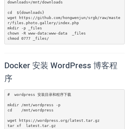
downloads=/mnt/downloads

cd  ${downloads}

wget https://github.com/hongwenjun/srgb/raw/maste
r/files.photo.gallery/index.php

mkdir -p _files

chown -R www-data:www-data  _files

Docker 安装 WordPress 博客程
序
#  wordpress 安装目录和程序下载

mkdir /mnt/wordpress -p

cd    /mnt/wordpress

wget https://wordpress.org/latest.tar.gz

tar xf  latest.tar.gz
