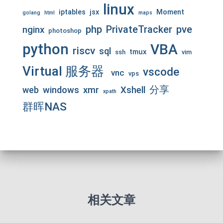
linux
iptables
jsx
Moment
golang
html
maps
php
pve
PrivateTracker
nginx
photoshop
python
VBA
riscv
sql
tmux
ssh
vim
Virtual 服务器
vscode
vnc
vps
分享
web
windows
xmr
Xshell
xpath
群晖NAS
相关文章