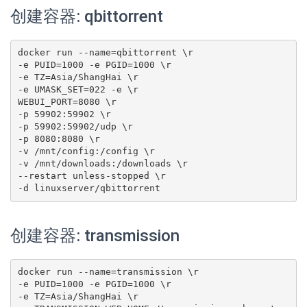
创建容器: qbittorrent
docker run --name=qbittorrent \r

-e PUID=1000 -e PGID=1000 \r

-e TZ=Asia/ShangHai \r

-e UMASK_SET=022 -e \r

WEBUI_PORT=8080 \r

-p 59902:59902 \r

-p 59902:59902/udp \r

-p 8080:8080 \r

-v /mnt/config:/config \r

-v /mnt/downloads:/downloads \r

--restart unless-stopped \r

-d linuxserver/qbittorrent
创建容器: transmission
docker run --name=transmission \r

-e PUID=1000 -e PGID=1000 \r

-e TZ=Asia/ShangHai \r
