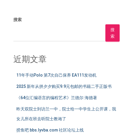
搜索
搜
索
近期文章
11年手动Polo 第7次自己保养 EA111发动机
2025 新年从拼夕夕购买9.9元包邮的书籍二手正版书
《64位汇编语言的编程艺术》兰德尔·海德著
昨天双院士到访兰一中，院士给一中学生上公开课，我
女儿所在班去听院士教诲了
捞鱼吧 bbs.lyvba.com 社区论坛上线