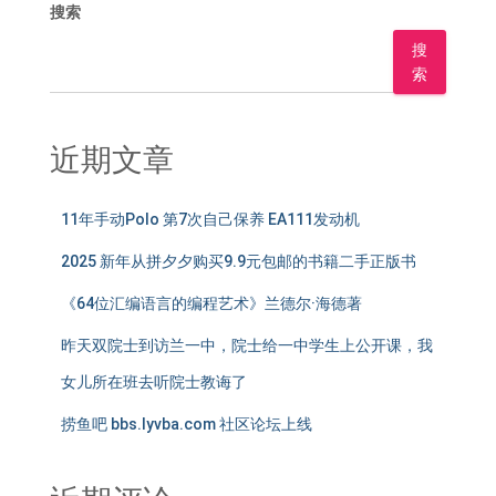
搜索
搜
索
近期文章
11年手动Polo 第7次自己保养 EA111发动机
2025 新年从拼夕夕购买9.9元包邮的书籍二手正版书
《64位汇编语言的编程艺术》兰德尔·海德著
昨天双院士到访兰一中，院士给一中学生上公开课，我
女儿所在班去听院士教诲了
捞鱼吧 bbs.lyvba.com 社区论坛上线