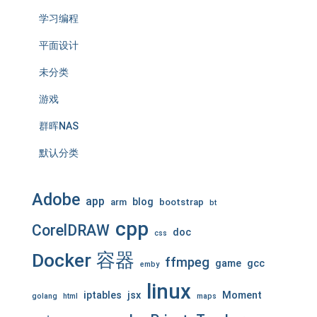
学习编程
平面设计
未分类
游戏
群晖NAS
默认分类
Adobe
app
blog
arm
bootstrap
bt
cpp
CorelDRAW
doc
css
Docker 容器
ffmpeg
game
gcc
emby
linux
iptables
jsx
Moment
golang
html
maps