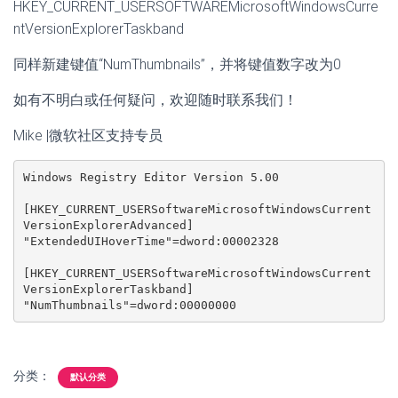
HKEY_CURRENT_USERSOFTWAREMicrosoftWindowsCurre
ntVersionExplorerTaskband
同样新建键值“NumThumbnails”，并将键值数字改为0
如有不明白或任何疑问，欢迎随时联系我们！
Mike |微软社区支持专员
Windows Registry Editor Version 5.00

[HKEY_CURRENT_USERSoftwareMicrosoftWindowsCurrent
VersionExplorerAdvanced]

"ExtendedUIHoverTime"=dword:00002328

[HKEY_CURRENT_USERSoftwareMicrosoftWindowsCurrent
VersionExplorerTaskband]

"NumThumbnails"=dword:00000000
分类：
默认分类