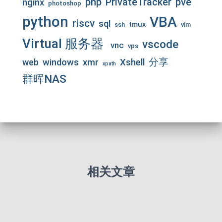
php
pve
PrivateTracker
nginx
photoshop
python
VBA
riscv
sql
tmux
ssh
vim
Virtual 服务器
vscode
vnc
vps
分享
web
windows
xmr
Xshell
xpath
群晖NAS
相关文章