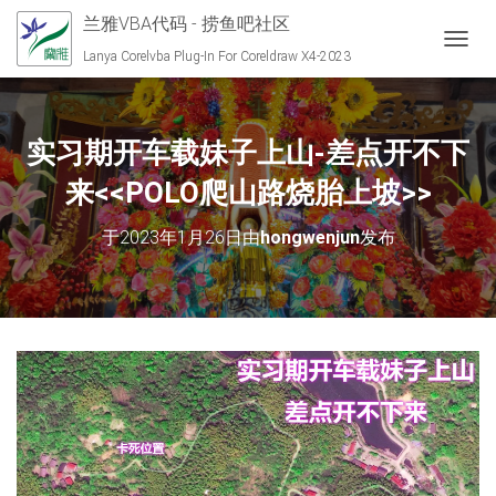
兰雅VBA代码 - 捞鱼吧社区
切换导
Lanya Corelvba Plug-In For Coreldraw X4-2023
实习期开车载妹子上山-差点开不下
来<<POLO爬山路烧胎上坡>>
于
2023年1月26日
由
hongwenjun
发布