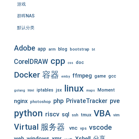
游戏
群晖NAS
默认分类
Adobe
app
blog
arm
bootstrap
bt
cpp
CorelDRAW
doc
css
Docker 容器
ffmpeg
game
gcc
emby
linux
iptables
jsx
Moment
golang
html
maps
php
pve
PrivateTracker
nginx
photoshop
python
VBA
riscv
sql
tmux
ssh
vim
Virtual 服务器
vscode
vnc
vps
分享
web
windows
xmr
Xshell