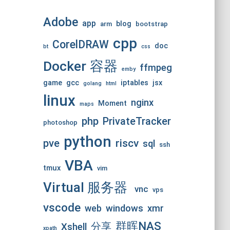
Adobe
app
blog
arm
bootstrap
cpp
CorelDRAW
doc
bt
css
Docker 容器
ffmpeg
emby
game
gcc
iptables
jsx
golang
html
linux
nginx
Moment
maps
php
PrivateTracker
photoshop
python
pve
riscv
sql
ssh
VBA
tmux
vim
Virtual 服务器
vnc
vps
vscode
web
windows
xmr
群晖NAS
分享
Xshell
xpath