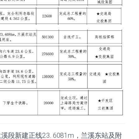
 兰溪段新建正线23. 6081m，兰溪东站及附