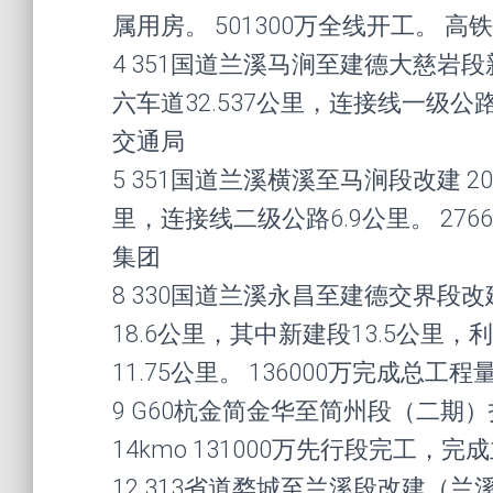
属用房。 501300万全线开工。 高
4 351国道兰溪马涧至建德大慈岩段新
六车道32.537公里，连接线一级公路双
交通局
5 351国道兰溪横溪至马涧段改建 20
里，连接线二级公路6.9公里。 276
集团
8 330国道兰溪永昌至建德交界段改建
18.6公里，其中新建段13.5公里
11.75公里。 136000万完成总工
9 G60杭金简金华至简州段（二期）拓
14kmo 131000万先行段完工，
12 313省道婺城至兰溪段改建（兰溪