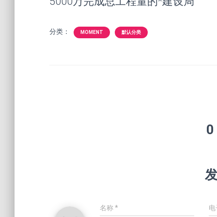
5000万完成总工程量的*建设局
分类：
MOMENT
默认分类
0
名称
*
电