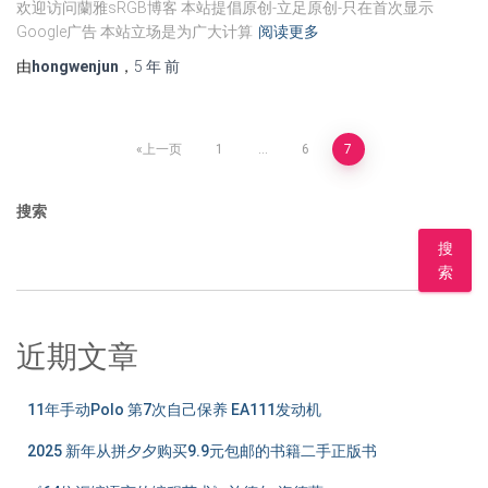
欢迎访问蘭雅sRGB博客 本站提倡原创-立足原创-只在首次显示
Google广告 本站立场是为广大计算
阅读更多
由
hongwenjun
，
5 年
前
文
上一页
1
…
6
7
章
搜索
分
搜
索
页
近期文章
11年手动Polo 第7次自己保养 EA111发动机
2025 新年从拼夕夕购买9.9元包邮的书籍二手正版书