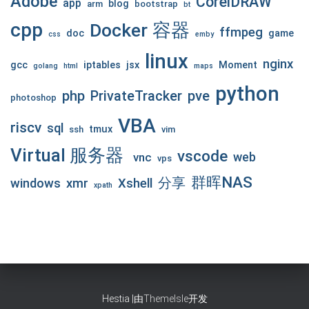
Adobe
CorelDRAW
app
blog
arm
bootstrap
bt
cpp
Docker 容器
ffmpeg
doc
game
css
emby
linux
nginx
gcc
iptables
jsx
Moment
golang
html
maps
python
php
pve
PrivateTracker
photoshop
VBA
riscv
sql
tmux
ssh
vim
Virtual 服务器
vscode
web
vnc
vps
群晖NAS
分享
windows
xmr
Xshell
xpath
Hestia |由
ThemeIsle
开发