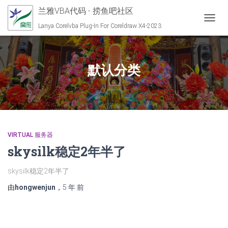
兰雅VBA代码 - 捞鱼吧社区
切换导
Lanya Corelvba Plug-In For Coreldraw X4-2023
默认分类
VIRTUAL 服务器
skysilk稳定2年半了
skysilk稳定2年半了
由
hongwenjun
，
5 年
前